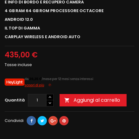
E INFO DI BORDO E RECUPERO CAMERA
4 GB RAM 64 GB ROM PROCESSORE OCTACORE
ANDROID 12.0
IL TOP DI GAMMA
CARPLAY WIRELESS E ANDROID AUTO
435,00 €
Tasse incluse
da
36,25 €
/mese per 12 mesi senza interessi
scopri di più
Aggiungi al carrello
Quantità

Condividi