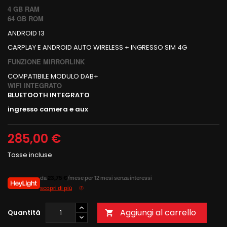
4 GB RAM
64 GB ROM
ANDROID 13
CARPLAY E ANDROID AUTO WIRELESS + INGRESSO SIM 4G
FUNZIONE MIRRORLINK
COMPATIBILE MODULO DAB+
WIFI INTEGRATO
BLUETOOTH INTEGRATO
ingresso camera e aux
285,00 €
Tasse incluse
da
23,75 €
/mese per 12 mesi senza interessi
scopri di più
Aggiungi al carrello
Quantità
