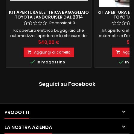
KIT APERTURA ELETTRICA BAGAGLIAIO
KIT APERTURA EL
TOYOTA LANDCRUISER DAL 2014
TOYOTA R
Recensioni:
0
Kit apertura elettrica bagagliaio che
kit apertura ele
automatizza l'apertura e la chiusura del
automatizza l'aper
portellone del bagagliaio della vostra
portellone del ba
Prezzo
Pre
540,00 €
54
automobile. Il sistema è completo di due
automobile.Il sis
pistoni specifici per il montaggio con
pistoni specific
Aggiungi al carrello
Aggiun


centralina di controllo e due pulsanti
centralina di con


In magazzino
In m
specifici da installare nell'abitacolo e nel
specifici da install
portellone. Il sistema consente l'apertura
portellone. Tutti gli
del portellone da telecomando...
necessari al
Seguici su Facebook

PRODOTTI

LA NOSTRA AZIENDA