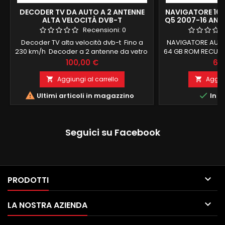
DECODER TV DA AUTO A 2 ANTENNE
NAVIGATORE 10,
ALTA VELOCITÀ DVB-T
Q5 2007-16 AND
GB ROM 4G + 
Recensioni:
0
Decoder TV alta velocità dvb-t Fino a
NAVIGATORE AUDI 
230 km/h Decoder a 2 antenne da vetro
64 GB ROM RECUPE
TV in auto con televideo e TV digitale
BORDO ANDROID 1
Prezzo
Pre
100,00 €
60
terrestre
GB RAM 64 GB RO
ANDROID AUTO INT
Aggiungi al carrello
Aggiun


con i comandi al v


Ultimi articoli in magazzino
In m
audi origin
OCTACORE QUAL
INGRESSO SIM 
RISOLUZIONE HD 1
Seguici su Facebook

PRODOTTI

LA NOSTRA AZIENDA