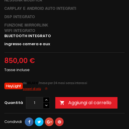
CARPLAY E ANDROID AUTO INTEGRATI
DSP INTEGRATO
FUNZIONE MIRRORLINK
WIFI INTEGRATO
BLUETOOTH INTEGRATO
ingresso camera e aux
850,00 €
Tasse incluse
da
35,42 €
/mese per 24 mesi senza interessi
scopri di più
Aggiungi al carrello
Quantità

Condividi