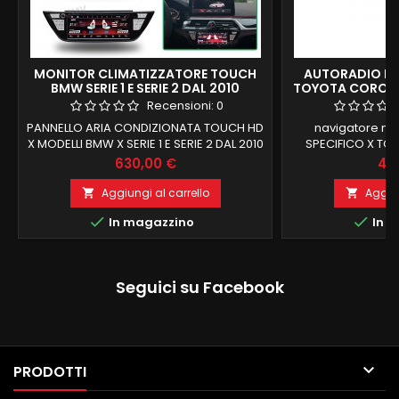
MONITOR CLIMATIZZATORE TOUCH
AUTORADIO NA
BMW SERIE 1 E SERIE 2 DAL 2010
TOYOTA COROLL
9 2GB RAM 32
Recensioni:
0
PANNELLO ARIA CONDIZIONATA TOUCH HD
navigatore m
X MODELLI BMW X SERIE 1 E SERIE 2 DAL 2010
SPECIFICO X TO
AL 2019 TRASFORMI IL CLIMA IN MODO
14android 9 , il
Prezzo
Pre
630,00 €
40
DIGITALE
COMMERCIO2 G
FUNZIONE M
Aggiungi al carrello
Aggiun


INTEGRATO BLU


In magazzino
In m
ingresso 
Seguici su Facebook

PRODOTTI