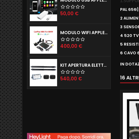
1.SUPPO
PAL 656
Prezzo
50,00 €
2 ALIMEN
3 SENSO
MODULO WIFI APPLE CARPLAY X IPHONE E ANDROID AUTO MODELLI BMW (ANCHE INGRESSO CAMERE POSTERIORE E ANTERIORE)
4 520 TV
5 RESIS
Prezzo
400,00 €
6 CAVO 
IN DOTA
KIT APERTURA ELETTRICA BAGAGLIAIO JAGUAR E-PACE F-PACE
16 ALT
Prezzo
540,00 €