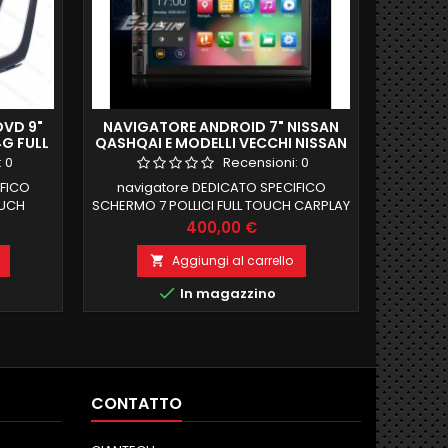
VD 9"
NAVIGATORE ANDROID 7" NISSAN
AUTO
4G FULL
QASHQAI E MODELLI VECCHI NISSAN
MITS
ANDROID 12 6GB RAM 128 GB ROM +
LANCER
:
0
Recensioni:
0
DAB + DSP GIANTECH PREMIUM
IFICO
navigatore DEDICATO SPECIFICO
navi
OUCH
SCHERMO 7 POLLICI FULL TOUCH CARPLAY
Out
NTE E
E ANDROID AUTO INTEGRATI NISSAN
compati
Prezzo
400,00 €
RDE
QASHQAI FINO AL 2013 NISSAN JUKE
info di
OMANDO
MODELLI VECCHI NISSAN XTRAIL , NISSAN
ram 32
Aggiungi al carrello

2 2 GB
NAVARA , NISSAN PATHFINDER, NISSAN
POLLIC

In magazzino
CARPLAY
MURANO, NISSAN NOTE 6 GB RAM 128 B
COMAND
UNZIONE
ROM ANDROID 12 DSP INTEGRATO
BORDO B
ODULO
FUNZIONE MIRRORLINK carplay e
TOOTH
android auto COMPATIBILE MODULO
 e aux
DAB+WIFI INTEGRATO...
CONTATTO