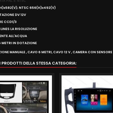
RTA PAL E NTSC
(H)x582(V); NTSC 656(H)x492(V)
TAZIONE DV 12V
RE CCD1/3
 LINES LA RISOLUZIONE
TENTE ALL'ACQUA
6 METRI IN DOTAZIONE
ZIONE MANUALE , CAVO 6 METRI, CAVO 12 V , CAMERA CON SENSOR
RI PRODOTTI DELLA STESSA CATEGORIA: