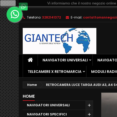
Ok
Vi informiamo che il nostro negozio online
Telefono:
3282141372
E-mail:
contattomsnnegozio
NAVIGATORI UNIVERSALI
NAVIGATOR
TELECAMERE X RETROMARCIA
MODULI RADI
Home
RETROCAMERA LUCE TARGA AUDI A3, A4 S4 
HOME
NAVIGATORI UNIVERSALI
NAVIGATORI SPECIFICI