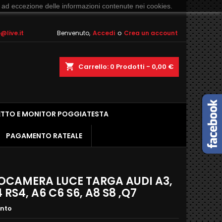
 ad eccezione delle informazioni contenute nei cookies.
live.it
Benvenuto,
Accedi
o
Crea un account
shopping_cart
Carrello:
0
Prodotti - 0,00 €
ETTO E MONITOR POGGIATESTA
PAGAMENTO RATEALE
OCAMERA LUCE TARGA AUDI A3,
 RS4, A6 C6 S6, A8 S8 ,Q7
ento