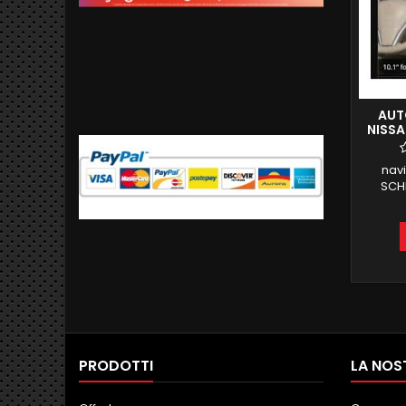
AUT
NISSA
AND
nav
SCHE
NISSAN
co
naviga
impiant
in
automat
carplay
IPS 4 
PRODOTTI
LA NOS