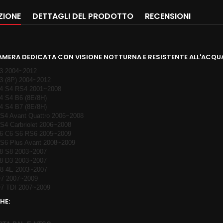
ZIONE
DETTAGLI DEL PRODOTTO
RECENSIONI
MERA DEDICATA CON VISIONE NOTTURNA E RESISTENTE ALL'ACQU
A3 2004~2012
A3 (8P) 2004~2012
A4 S4 RS4 2001~2008
A4 S4 B6 (8E/8H)
A4 S4 B7 (8E/8H)
RS4 Avant Quattro 2006~2008
RS4 Carbriolet 2006~2008
A6 C6 S6 RS6 2005~2009
RS6 Plus Avant 2008~2009
A8 S8 2003~2007
A8 D3 2003~2007
S8 4E 2003~2007
Q7 2007~2009
Q7 TDI 2007~2009
HE: