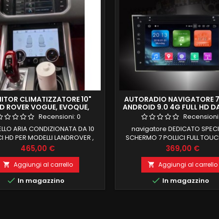
ITOR CLIMATIZZATORE 10"
AUTORADIO NAVIGATORE 7
D ROVER VOGUE, EVOQUE,
ANDROID 9.0 4G FULL HD D
SPORT TOUCH
TOUCH
Recensioni:
0
Recensioni
LLO ARIA CONDIZIONATA DA 10
navigatore DEDICATO SPEC
CI HD PER MODELLI LANDROVER ,
SCHERMO 7 POLLICI FULL TOUC
RMI IL CLIMA IN MODO DIGITALE
ASTRA , ZAFIRA ,ANTARA, VE
Prezzo
Prezzo
465,00 €
369,00 €
VIVARO, MERIVA , il top in com
GB RAM 64 GB ROM ANDROI
Aggiungi al carrello
Aggiungi al carrello


FUNZIONE MIRRORLINK COMPA


In magazzino
In magazzino
MODULO DAB+WIFI
INTEGRATO BLUETOOTH INTE
ingresso camera e aux car
integrato , android auto int
recupero funzioni di bor