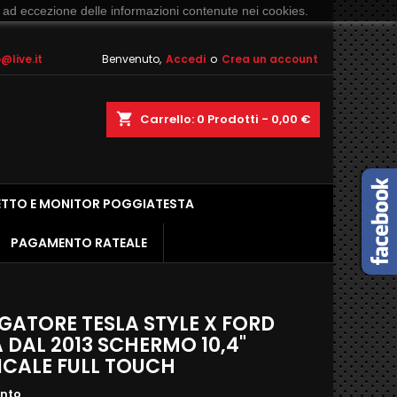
 ad eccezione delle informazioni contenute nei cookies.
live.it
Benvenuto,
Accedi
o
Crea un account
shopping_cart
Carrello:
0
Prodotti - 0,00 €
ETTO E MONITOR POGGIATESTA
PAGAMENTO RATEALE
GATORE TESLA STYLE X FORD
 DAL 2013 SCHERMO 10,4"
ICALE FULL TOUCH
ento