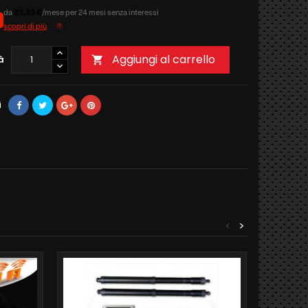
da
33,33 €
/mese per 24 mesi senza interessi
scopri di più
Aggiungi al carrello
à

i
<
>