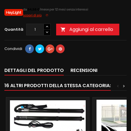
da
34,58 €
/mese per 12 mesi senza interessi
scopri di più
Aggiungi al carrello
Quantità

Condividi
DETTAGLI DEL PRODOTTO
RECENSIONI
16 ALTRI PRODOTTI DELLA STESSA CATEGORIA:
<
>