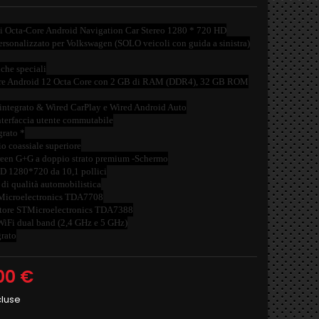
i Octa-Core Android Navigation Car Stereo 1280 * 720 HD
rsonalizzato per Volkswagen (SOLO veicoli con guida a sinistra)
iche speciali
ore Android 12 Octa Core con 2 GB di RAM (DDR4), 32 GB ROM
 integrato & Wired CarPlay e Wired Android Auto
terfaccia utente commutabile
rato *
io coassiale superiore
een G+G a doppio strato premium -Schermo
D 1280*720 da 10,1 pollici
di qualità automobilistica
Microelectronics TDA7708
atore STMicroelectronics TDA7388
iFi dual band (2,4 GHz e 5 GHz)
rato
00 €
cluse