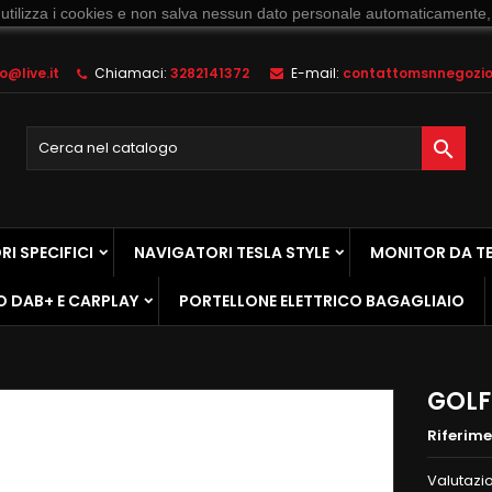
 utilizza i cookies e non salva nessun dato personale automaticamente,
@live.it
Chiamaci:
3282141372
E-mail:
contattomsnnegozio@

I SPECIFICI
NAVIGATORI TESLA STYLE
MONITOR DA T
O DAB+ E CARPLAY
PORTELLONE ELETTRICO BAGAGLIAIO
GOLF
Riferim
Valutazi