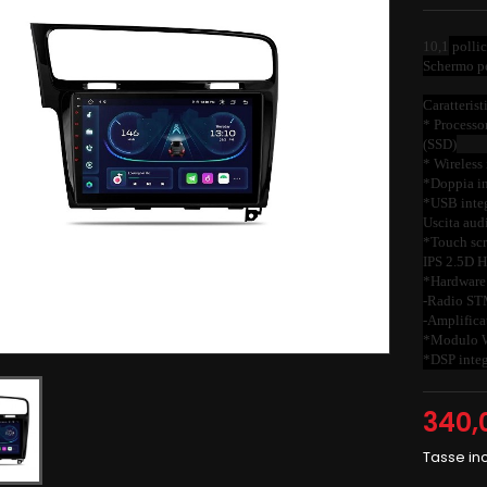
10,1
pollic
Schermo pe
Caratterist
* Process
(SSD)
* Wireless
*Doppia in
*USB integ
Uscita aud
*Touch scr
IPS 2.5D H
*Hardware 
-Radio ST
-Amplific
*Modulo W
*DSP integ
340,
Tasse in