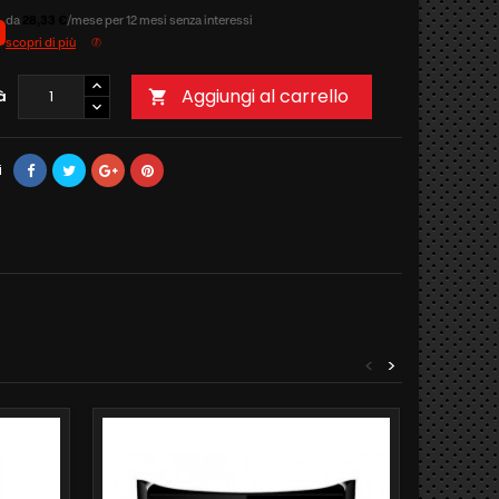
da
28,33 €
/mese per 12 mesi senza interessi
scopri di più
Aggiungi al carrello
à

i
<
>