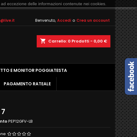
 ad eccezione delle informazioni contenute nei cookies.
live.it
Benvenuto,
Accedi
o
Crea un account
shopping_cart
Carrello:
0
Prodotti - 0,00 €
ETTO E MONITOR POGGIATESTA
PAGAMENTO RATEALE
 7
ento
PEP12GFV-LB
one