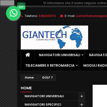
Ok
Vi informiamo che il nostro negozio online
Telefono:
3282141372
E-mail:
contattomsnnegozio
NAVIGATORI UNIVERSALI
NAVIGATOR
TELECAMERE X RETROMARCIA
MODULI RADI
Home
GOLF 7
HOME
NAVIGATORI UNIVERSALI
NAVIGATORI SPECIFICI