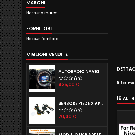
MARCHI
Nessuna marca
FORNITORI
Nessun fornitore
MIGLIORI VENDITE
DETTAG
AUTORADIO NAVIGATORE R56 57 60 ANDROID 12.0 QUADCORE WIFI 2GB RAM 16GB ROM
Riferime
Prezzo
435,00 €
16 ALT
SENSORE PIEDE X APERTURA PORTELLONE ELETTRICO TAILGATE X TUTTE LE AUTO
Prezzo
70,00 €
MODULO USB APPLE CARPLAY X IPHONE E ANDROID AUTO X AUTORADIO ANDROID