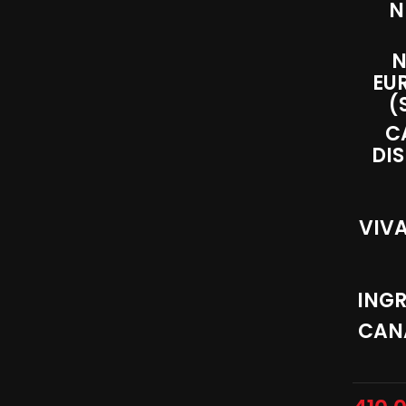
N
N
EU
(
C
DIS
VIV
ING
CANA