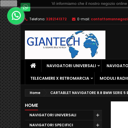
Ok
Vi informiamo che il nostro negozio online
Telefono:
3282141372
E-mail:
contattomsnnegozio
NAVIGATORI UNIVERSALI
NAVIGATOR
TELECAMERE X RETROMARCIA
MODULI RADI
Home
CARTABLET NAVIGATORE 8.8 BMW SERIE 5 E
HOME
NAVIGATORI UNIVERSALI
NAVIGATORI SPECIFICI