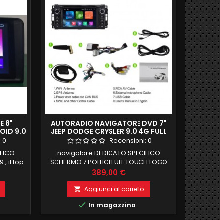
 8"
AUTORADIO NAVIGATORE DVD 7"
KI
OID 9.0
JEEP DODGE CRYSLER 9.0 4G FULL
BAGAG
HD DAB FULL TOUCH
:
0
Recensioni:
0
IFICO
navigatore DEDICATO SPECIFICO
kit ape
, il top
SCHERMO 7 POLLICI FULL TOUCH LOGO
automat
B ROM 8
ALLA ACCENSIONE, RECUPERO COMANDI
del po
Prezzo
389,00 €
ONE
AL VOLANTE 2 GB RAM 32 GB ROM
vost
ODULO
ANDROID 9.0 FUNZIONE MIRRORLINK
completo
Aggiungi al carrello

TOOTH
COMPATIBILE MODULO DAB+WIFI
montagg

In magazzino
 e aux
INTEGRATO BLUETOOTH INTEGRATO
due pu
ingresso camera e aux
nell'abit