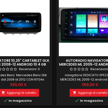
TORE 10,25" CARTABLET GLK
AUTORADIO NAVIGATORE
 2008-12 ANDROID 10 4 GB
MERCEDES ML 2005-12 ANDR
M 64 GB ROM GIANTECH
4G FULL HD DAB KJD
Recensioni:
0
Recensioni
PREMIUM
des Benz Mercedes Benz GLK
navigatore DEDICATO SPEC
 dal 2008 al 2012 CON NTG4x
MERCEDES ML 2005-12 android 9 
RO TOTALE FUNZIONI DI BORDO
in commercio 2 GB RAM 32 G
Prezzo
Prezzo
565,00 €
369,00 €
D 10 4 GB RAM 64 GB ROM, CON
POLLICI FULL TOUCH FUNZI
 SIM 4 GB E SD MANTENIMENTO
MIRRORLINK COMPATIBILE M
Aggiungi al carrello
Aggiungi al carrello


NI DI BORDO (TUTTE LE FUNZIONI
DAB+WIFI INTEGRATO BLUE


In magazzino
In magazzino
ALI) WIFI INTEGRATO E FUNZIONE
INTEGRATO ingresso camera
RING MENU IN LINGUA ITALIANA