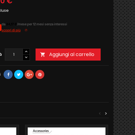
00 €
cluse
da
34,17 €
/mese per 12 mesi senza interessi
scopri di più
Aggiungi al carrello
à

i
<
>