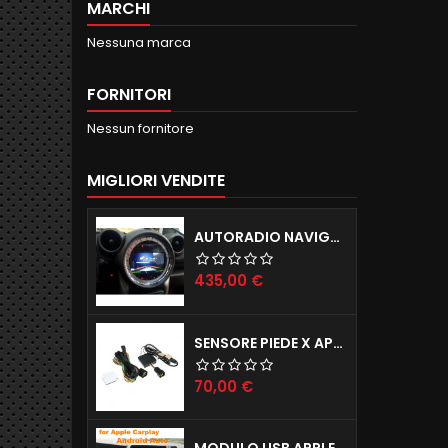
MARCHI
Nessuna marca
FORNITORI
Nessun fornitore
MIGLIORI VENDITE
AUTORADIO NAVIGATORE R56 57 60 ANDROID 12.0 QUADCORE WIFI 2GB RAM 16GB ROM
Prezzo
435,00 €
SENSORE PIEDE X APERTURA PORTELLONE ELETTRICO TAILGATE X TUTTE LE AUTO
Prezzo
70,00 €
MODULO USB APPLE CARPLAY X IPHONE E ANDROID AUTO X AUTORADIO ANDROID