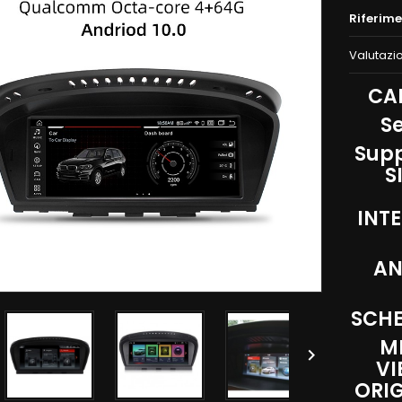
Riferim
Valutazi
CAR
Se
Supp
S
INT
AN
SCHE
ME

VI
ORIG