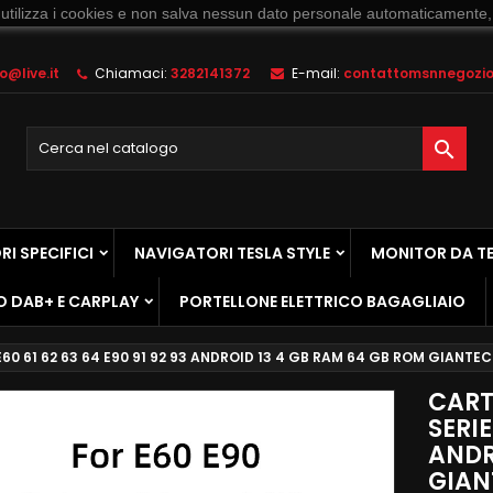
 utilizza i cookies e non salva nessun dato personale automaticamente,
@live.it
Chiamaci:
3282141372
E-mail:
contattomsnnegozio@

I SPECIFICI
NAVIGATORI TESLA STYLE
MONITOR DA T
O DAB+ E CARPLAY
PORTELLONE ELETTRICO BAGAGLIAIO
60 61 62 63 64 E90 91 92 93 ANDROID 13 4 GB RAM 64 GB ROM GIANTE
CART
SERIE
ANDR
GIAN