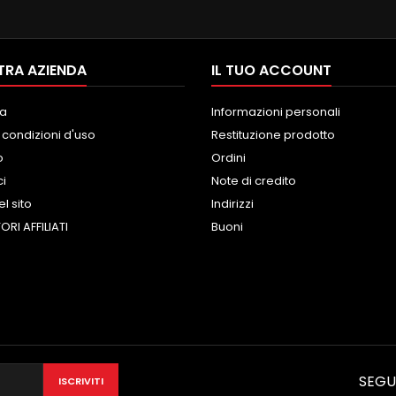
 MODIFICA X LA INSTALLAZIONE ,
O GIA FORNITO IN CONFEZIONE
RECUPERA...
TRA AZIENDA
IL TUO ACCOUNT
a
Informazioni personali
 condizioni d'uso
Restituzione prodotto
o
Ordini
ci
Note di credito
l sito
Indirizzi
ORI AFFILIATI
Buoni
SEGU