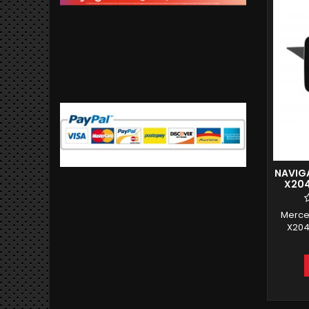
NAVIGA
X204
RA
Merce
X204
RECUPE
ANDROI
SLOT
FUNZIO
ORIGIN
MIRRO