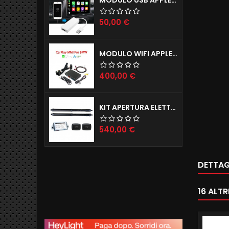
Prezzo
50,00 €
MODULO WIFI APPLE CARPLAY X IPHONE E ANDROID AUTO MODELLI BMW (ANCHE INGRESSO CAMERE POSTERIORE E ANTERIORE)
Prezzo
400,00 €
KIT APERTURA ELETTRICA BAGAGLIAIO JAGUAR E-PACE F-PACE
Prezzo
540,00 €
DETTAG
16 ALT