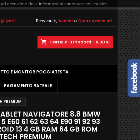
 ad eccezione delle informazioni contenute nei cookies.
live.it
Benvenuto,
Accedi
o
Crea un account
shopping_cart
Carrello:
0
Prodotti - 0,00 €
ETTO E MONITOR POGGIATESTA
PAGAMENTO RATEALE
CH PREMIUM
ABLET NAVIGATORE 8.8 BMW
 5 E60 61 62 63 64 E90 91 92 93
OID 13 4 GB RAM 64 GB ROM
TECH PREMIUM