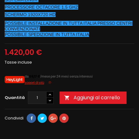
PROCESSORE OCTACORE 1,5 GHZ
SCHERMO 1920X720 HD
POSSIBILE INSTALLAZIONE IN TUTTA ITALIA PRESSO CENTRI
CONVENZIONATI
POSSIBILE SPEDIZIONE IN TUTTA ITALIA
1.420,00 €
Tasse incluse
da
59,17 €
/mese per 24 mesi senza interessi
scopri di più
Aggiungi al carrello
Quantità

Condividi