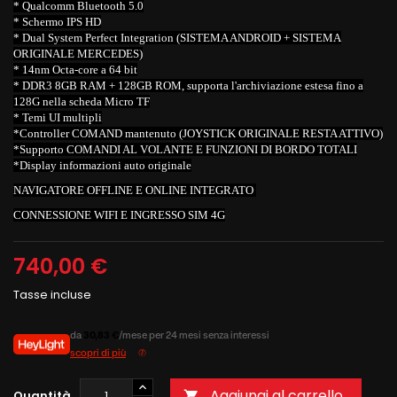
* Qualcomm Bluetooth 5.0
* Schermo IPS HD
* Dual System Perfect Integration (SISTEMA ANDROID + SISTEMA
ORIGINALE MERCEDES)
* 14nm Octa-core a 64 bit
* DDR3 8GB RAM + 128GB ROM, supporta l'archiviazione estesa fino a
128G nella scheda Micro TF
* Temi UI multipli
*Controller COMAND mantenuto (JOYSTICK ORIGINALE RESTA ATTIVO)
*Supporto COMANDI AL VOLANTE E FUNZIONI DI BORDO TOTALI
*Display informazioni auto originale
NAVIGATORE OFFLINE E ONLINE INTEGRATO
CONNESSIONE WIFI E INGRESSO SIM 4G
740,00 €
Tasse incluse
da
30,83 €
/mese per 24 mesi senza interessi
scopri di più
Aggiungi al carrello
Quantità
