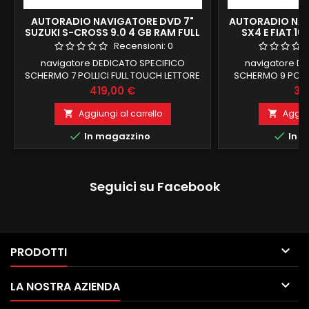
AUTORADIO NAVIGATORE DVD 7"
AUTORADIO NAV
SUZUKI S-CROSS 9.0 4 GB RAM FULL
SX4 E FIAT 16
HD DAB
S
Recensioni:
0
navigatore DEDICATO SPECIFICO
navigatore D
SCHERMO 7 POLLICI FULL TOUCH LETTORE
SCHERMO 9 POLL
CD DVD CON LOGO ALLA ACCENSIONE E
ALLA ACCENSIONE 
Prezzo
Pr
419,00 €
32
COMANDI AL VOLANTE MANTENUTI
MANTENUTI Sx4 2
SUZUKI S-CROSS 2013-15 4 GB RAM32 GB
Hatchback 2006-
Aggiungi al carrello
Aggiun


ROM ANDROID 9.0 FUNZIONE MIRRORLINK
ROM ANDROID 9 F


In magazzino
In m
COMPATIBILE MODULO DAB+WIFI
COMPATIBILE 
INTEGRATO BLUETOOTH INTEGRATO
INTEGRATO BLU
ingresso camera e aux
ingresso 
Seguici su Facebook

PRODOTTI

LA NOSTRA AZIENDA