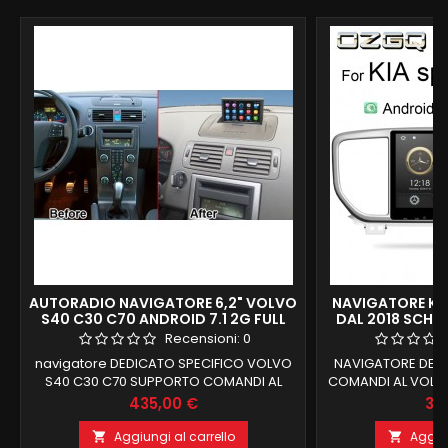
AUTORADIO NAVIGATORE 6,2" VOLVO
NAVIGATORE KI
S40 C30 C70 ANDROID 7.1 2G FULL
DAL 2018 SCHE
HD DAB FULL TOUCH
ANDROID 9 2
Recensioni:
0
S
navigatore DEDICATO SPECIFICO VOLVO
NAVIGATORE DEDI
S40 C30 C70 SUPPORTO COMANDI AL
COMANDI AL VOLAN
VOLANTE E INFO DI BORDO + CLIMA 2 GB
Prezzo
Pr
435,00 €
33
RAM 16 GB ROM ANDROID 8.1
MANTENIMENTO COMANDI AL VOLANTE E
Aggiungi al carrello
Aggiun

