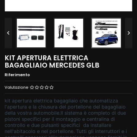


KIT APERTURA ELETTRICA
BAGAGLIAIO MERCEDES GLB
Riferimento
Valutazione
kit apertura elettrica bagagliaio che automatizza
l'apertura e la chiusura del portellone del bagagliaio
della vostra automobile.
Il sistema è completo di due
pistoni specifici per il montaggio e centralina di
controllo e due pulsanti specifici da installare
nell'abitacolo e nel portellone. Tutti gli interruttori e i