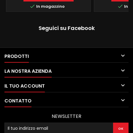
LOGO ALLA ACCENSIONE FUNZIONE


In magazzino
In m
MIRRORLINK COMPATIBILE MODULO
DAB+WIFI INTEGRATO BLUETOOTH
INTEGRATO ingresso camera e aux
Seguici su Facebook

PRODOTTI

LA NOSTRA AZIENDA

IL TUO ACCOUNT

CONTATTO
NEWSLETTER