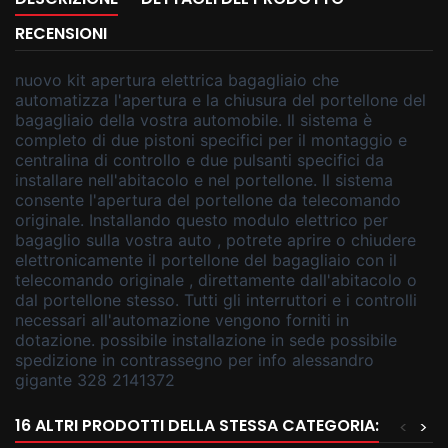
RECENSIONI
nuovo kit apertura elettrica bagagliaio che
automatizza l'apertura e la chiusura del portellone del
bagagliaio della vostra automobile. Il sistema è
completo di due pistoni specifici per il montaggio e
centralina di controllo e due pulsanti specifici da
installare nell'abitacolo e nel portellone. Il sistema
consente l'apertura del portellone da telecomando
originale. Installando questo modulo elettrico per
bagaglio sulla vostra auto , potrete aprire o chiudere
elettronicamente il portellone del bagagliaio con il
telecomando originale , direttamente dall'abitacolo o
dal portellone stesso. Tutti gli interruttori e i controlli
necessari all'automazione vengono forniti in
dotazione. possibile installazione in sede possibile
spedizione in contrassegno per info alessandro
gigante 328 2141372
16 ALTRI PRODOTTI DELLA STESSA CATEGORIA:
<
>