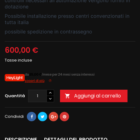
controlli necessari all'automazione vengono forniti in
dotazione
Possibile installazione presso centri convenzionati in
tutta italia
possibile spedizione in contrassegno
600,00 €
Tasse incluse
da
25,00 €
/mese per 24 mesi senza interessi
scopri di più
Aggiungi al carrello
Quantità

Condividi
DESCRIZIONE
DETTAGLI DEL PRODOTTO