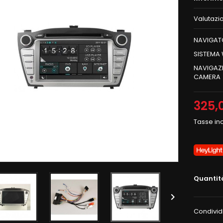
Valutazi
NAVIGAT
SISTEMA
NAVIGAZI
CAMERA
325,
Tasse in
Quantit

Condivid