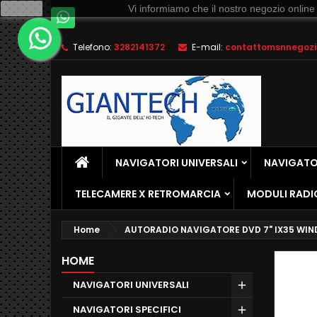
Ok
Vi informiamo che il nostro negozio online
Telefono:
3282141372
E-mail:
contattomsnnegozio
NAVIGATORI UNIVERSALI
NAVIGATOR
TELECAMERE X RETROMARCIA
MODULI RADI
Home
AUTORADIO NAVIGATORE DVD 7" IX35 WI
HOME
NAVIGATORI UNIVERSALI
NAVIGATORI SPECIFICI