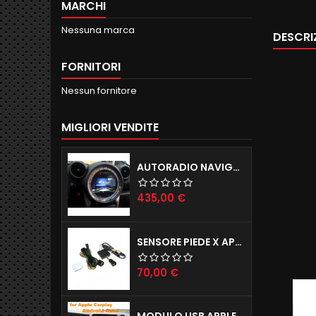
MARCHI
Nessuna marca
DESCRI
FORNITORI
Nessun fornitore
MIGLIORI VENDITE
AUTORADIO NAVIGATORE R56 57 60 ANDROID 12.0 QUADCORE WIFI 2GB RAM 16GB ROM
Prezzo
435,00 €
SENSORE PIEDE X APERTURA PORTELLONE ELETTRICO TAILGATE X TUTTE LE AUTO
Prezzo
70,00 €
MODULO USB APPLE CARPLAY X IPHONE E ANDROID AUTO X AUTORADIO ANDROID