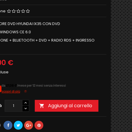
one
ORE DVD HYUNDAI IX35 CON DVD
 WINDOWS CE 6.0
ONE + BLUETOOTH + DVD + RADIO RDS + INGRESSO
00 €
cluse
da
27,08 €
/mese per 12 mesi senza interessi
scopri di più
Aggiungi al carrello
à

i