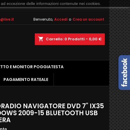
 ad eccezione delle informazioni contenute nei cookies.
live.it
Benvenuto,
Accedi
o
Crea un account
shopping_cart
Carrello:
0
Prodotti - 0,00 €
ETTO E MONITOR POGGIATESTA
PAGAMENTO RATEALE
RADIO NAVIGATORE DVD 7" IX35
OWS 2009-15 BLUETOOTH USB
ERA
ento