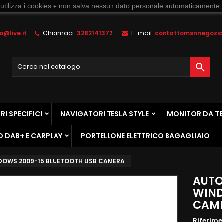
 utilizza i cookies e non salva nessun dato personale automaticamente,
@live.it
Chiamaci:
3282141372
E-mail:
contattomsnnegozio@

I SPECIFICI
NAVIGATORI TESLA STYLE
MONITOR DA T
O DAB+ E CARPLAY
PORTELLONE ELETTRICO BAGAGLIAIO
NDOWS 2009-15 BLUETOOTH USB CAMERA
AUTO
WIND
CAM
Riferim