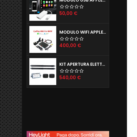
Prezzo
50,00 €
MODULO WIFI APPLE CARPLAY X IPHONE E ANDROID AUTO MODELLI BMW (ANCHE INGRESSO CAMERE POSTERIORE E ANTERIORE)
Prezzo
400,00 €
KIT APERTURA ELETTRICA BAGAGLIAIO JAGUAR E-PACE F-PACE
Prezzo
540,00 €