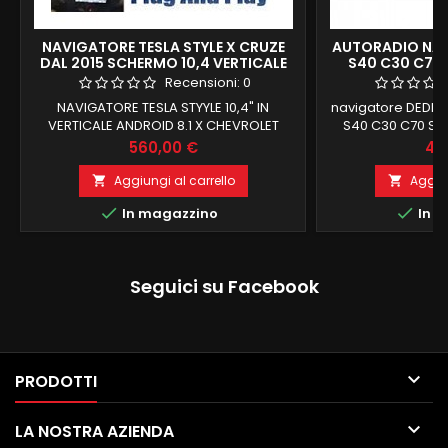
NAVIGATORE TESLA STYLE X CRUZE
AUTORADIO NAV
DAL 2015 SCHERMO 10,4 VERTICALE
S40 C30 C70 
CARPLAY GIANTECH PREMIUM
CA
Recensioni:
0
NAVIGATORE TESLA STYYLE 10,4" IN
navigatore DEDIC
VERTICALE ANDROID 8.1 X CHEVROLET
S40 C30 C70 SO
CRUZE DAL 2009 AL 2014 RECUPERO
ORIGINALE 
Prezzo
Pr
560,00 €
43
TOTALE FUNZIONI DI BORDO E COMANDI AL
OBBLIGATORIO PR
VOLANTE 4GB RAM 32 GB ROM CARPLAY
SUPPORTO COMAND
Aggiungi al carrello
Aggiun


INTEGRATO
DI BORDO 4 G


In magazzino
In m
ANDROID 12 MANT
VOLANTE E LOG
Carplay e Android
dotazione FU
Seguici su Facebook
COMPATIB

PRODOTTI

LA NOSTRA AZIENDA