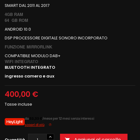
SMART DAL 2011 AL 2017
4GB RAM
64 GB ROM
ANDROID 10.0
DSP PROCESSORE DIGITALE SONORO INCORPORATO
FUNZIONE MIRRORLINK
COMPATIBILE MODULO DAB+
WIFI INTEGRATO
BLUETOOTH INTEGRATO
ingresso camera e aux
400,00 €
Tasse incluse
da
33,33 €
/mese per 12 mesi senza interessi
scopri di più
Aggiungi al carrello
Quantità
