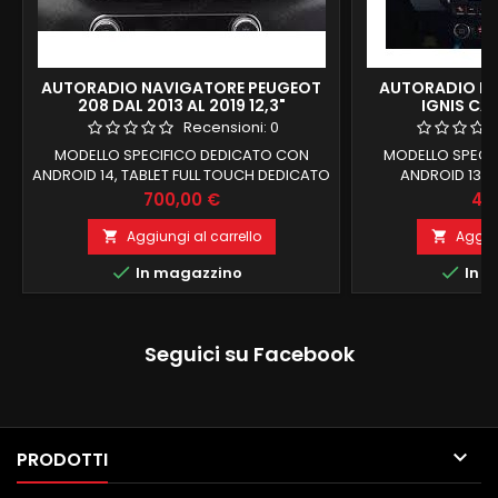
AUTORADIO NAVIGATORE PEUGEOT
AUTORADIO NA
208 DAL 2013 AL 2019 12,3"
IGNIS CA
Recensioni:
0
MODELLO SPECIFICO DEDICATO CON
MODELLO SPECI
ANDROID 14, TABLET FULL TOUCH DEDICATO
ANDROID 13, 
12,3 POLLICI PANORAMICO MASCHERINA
DEDICATO MA
Prezzo
Pre
700,00 €
40
GIA IN DOTAZIONE 8 GB RAM 128 ROM
DOTAZIONE REC
RECUPERO COMANDI AL VOLANTE E
VOLANTE E FUNZIO
Aggiungi al carrello
Aggiun


FUNZIONI DI BORDO CARPLAY E ANDROID
ANDROID AUTO 


In magazzino
In m
AUTO WIRELESS INTEGRATI NAVIGATORE
NAVIGATORE 
OFFLINE E ONLINE BLUETOOTH X CHIAMATE
BLUETOOTH X CH
IN VIVAVOCE RADIO RDS E CONNESSIONE
RADIO RDS E CO
WIFI PER NAVIGAZIONE INTERNET...
NAVIGAZIONE IN
Seguici su Facebook
OCTACORE SCH
MODI

PRODOTTI