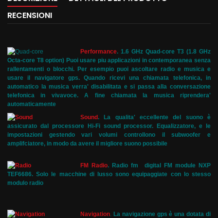
RECENSIONI
Performance
.
1.6 GHz Quad-core T3 (1.8 GHz
Octa-core T8 option) Puoi usare piu applicazioni in contemporanea senza
rallentamenti o blocchi. Per esempio puoi ascoltare radio e musica e
usare il navigatore gps. Quando ricevi una chiamata telefonica, in
automatico la musica verra' disabilitata e si passa alla conversazione
telefonica in vivavoce. A fine chiamata la musica riprendera'
automaticamente
Sound
.
La qualita' eccellente del suono è
assicurato dal processore Hi-Fi sound processor. Equalizzatore, e le
impostazioni gestendo vari volumi controllono il subwoofer e
amplifciatore, in modo da avere il migliore suono possibile
FM Radio
.
Radio fm digital FM module NXP
TEF6686. Solo le macchine di lusso sono equipaggiate con lo stesso
modulo radio
Navigation
.
La navigazione gps è una dotata di