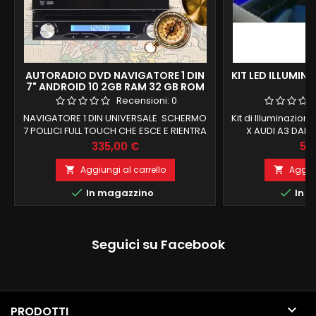
AUTORADIO DVD NAVIGATORE 1 DIN
KIT LED ILLUMIN
7" ANDROID 10 2GB RAM 32 GB ROM
4G
Recensioni:
0
NAVIGATORE 1 DIN UNIVERSALE SCHERMO
Kit di Illuminazion
7 POLLICI FULL TOUCH CHE ESCE E RIENTRA
X AUDI A3 DAL 2
AUTOMATICAMENTE SISTEMA ANDROID 9.0
tramite app su sm
Prezzo
Pr
335,00 €
53
2GB RAM 32 GB ROM FRONTALINO
composto 4 bocche
ESTRAIBILE LOGO DI TUTTE LE AUTO
illuminazione ta
Aggiungi al carrello
Aggiun


INSTALLAZIONE SU QUALSIASI AUTO CON
frontale 4 ma


In magazzino
In m
CONNETTORE ISO
portaoggetti 
Seguici su Facebook

PRODOTTI