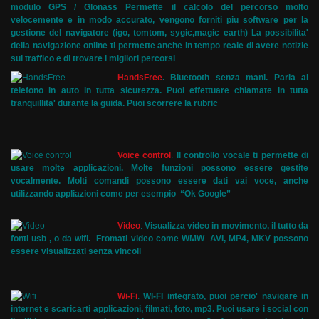
modulo GPS / Glonass Permette il calcolo del percorso molto
velocemente e in modo accurato, vengono forniti piu software per la
gestione del navigatore (igo, tomtom, sygic,magic earth) La possibilita'
della navigazione online ti permette anche in tempo reale di avere notizie
sul traffico e di trovare i migliori percorsi
HandsFree
.
Bluetooth senza mani. Parla al
telefono in auto in tutta sicurezza. Puoi effettuare chiamate in tutta
tranquillita' durante la guida. Puoi scorrere la rubric
Voice control
.
Il controllo vocale ti permette di
usare molte applicazioni. Molte funzioni possono essere gestite
vocalmente. Molti comandi possono essere dati vai voce, anche
utilizzando appliazioni come per esempio “Ok Google”
Video
.
Visualizza video in movimento, il tutto da
fonti usb , o da wifi. Fromati video come WMW AVI, MP4, MKV possono
essere visualizzati senza vincoli
Wi-Fi
.
WI-FI integrato, puoi percio' navigare in
internet e scaricarti applicazioni, filmati, foto, mp3. Puoi usare i social con