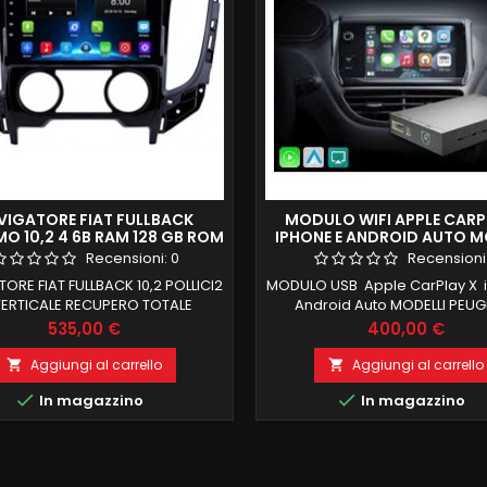
VIGATORE FIAT FULLBACK
MODULO WIFI APPLE CARP
O 10,2 4 6B RAM 128 GB ROM
IPHONE E ANDROID AUTO M
PLAY GIANTECH PREMIUM
CITROEN E PEUGEOT (CA
Recensioni:
0
Recensioni
POSTERIORE E ANTERIO
ORE FIAT FULLBACK 10,2 POLLICI2
MODULO USB Apple CarPlay X 
VERTICALE RECUPERO TOTALE
Android Auto MODELLI PEU
IONI DI BORDO E COMANDI AL
INGRESSO CAMERA FRONTA
Prezzo
Prezzo
535,00 €
400,00 €
ANTE 6GB RAM 128 GB ROM +
POSTERIORE INSTALLAZIONE P
LAY PROCESSORE OCTACORE
Wireless Apple CarPlay Android
Aggiungi al carrello
Aggiungi al carrello


SSO SIM 4G CARPLAY E ANDROID
compatibili: Per Peugeo


In magazzino
In magazzino
NTEGRATI RECUPERO CAMERA DI
2014-2017Per Peugeot
PARCHEGGIO ANDROID 11
2015-2017Per Peugeot
2014-2017Per Peugeot
2013-2017Per...