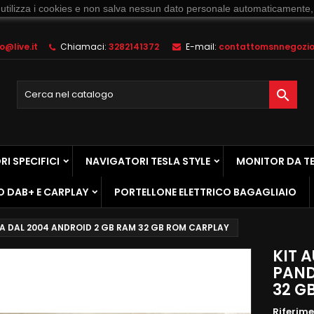
 utilizza i cookies e non salva nessun dato personale automaticamente,
@live.it
Chiamaci:
3282141372
E-mail:
contattomsnnegozio@

I SPECIFICI
NAVIGATORI TESLA STYLE
MONITOR DA T
O DAB+ E CARPLAY
PORTELLONE ELETTRICO BAGAGLIAIO
A DAL 2004 ANDROID 2 GB RAM 32 GB ROM CARPLAY
KIT 
PAND
32 G
Riferim