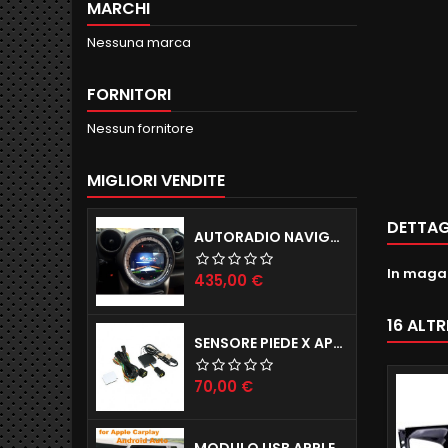
MARCHI
Nessuna marca
FORNITORI
Nessun fornitore
MIGLIORI VENDITE
DETTAG
AUTORADIO NAVIGATORE R56 57 60 ANDROID 12.0 QUADCORE WIFI 2GB RAM 16GB ROM
In maga
Prezzo
435,00 €
16 ALT
SENSORE PIEDE X APERTURA PORTELLONE ELETTRICO TAILGATE X TUTTE LE AUTO
Prezzo
70,00 €
MODULO USB APPLE CARPLAY X IPHONE E ANDROID AUTO X AUTORADIO ANDROID