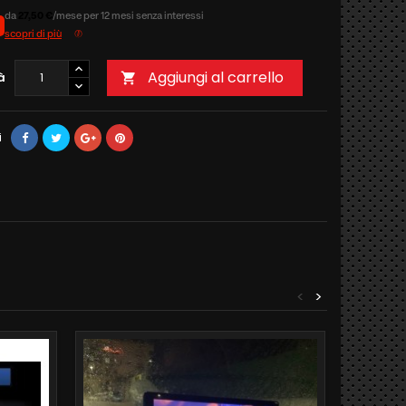
da
27,50 €
/mese per 12 mesi senza interessi
scopri di più
Aggiungi al carrello
à

i
<
>