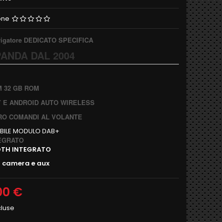
one
vigatore DEDICATO SPECIFICA
PANDA DAL 2004
M 32 GB ROM
 E ANDROID AUTO WIRELESS
O COMANDI AL VOLANTE
BILE MODULO DAB+
TEGRATO
OTH INTEGRATO
o camera e aux
00 €
cluse