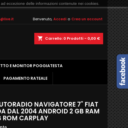
 ad eccezione delle informazioni contenute nei cookies.
live.it
Benvenuto,
Accedi
o
Crea un account
shopping_cart
Carrello:
0
Prodotti - 0,00 €
ETTO E MONITOR POGGIATESTA
PAGAMENTO RATEALE
AUTORADIO NAVIGATORE 7" FIAT
A DAL 2004 ANDROID 2 GB RAM
B ROM CARPLAY
ento