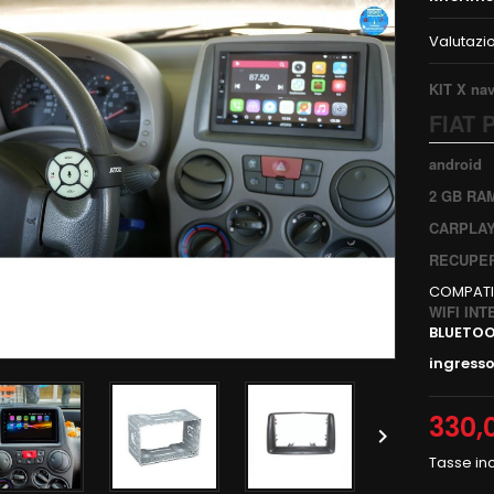
Valutazi
KIT X na
FIAT 
android
2 GB RA
CARPLAY
RECUPER
COMPATI
WIFI IN
BLUETO
ingress
330,

Tasse in