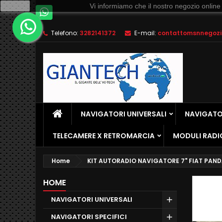
Ok
Vi informiamo che il nostro negozio online
Telefono:
3282141372
E-mail:
contattomsnnegozio
NAVIGATORI UNIVERSALI
NAVIGATOR
TELECAMERE X RETROMARCIA
MODULI RADI
Home
KIT AUTORADIO NAVIGATORE 7" FIAT PAND
HOME
NAVIGATORI UNIVERSALI
NAVIGATORI SPECIFICI